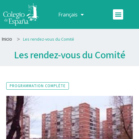
Aller
au
Menu
Français
Español
contenu
>
Inicio
Les rendez-vous du Comité
Les rendez-vous du Comité
PROGRAMMATION COMPLÈTE