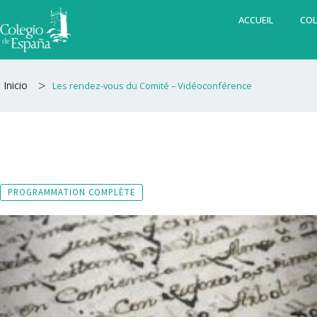
Aller
ACCUEIL
COL
au
contenu
>
Inicio
Les rendez-vous du Comité – Vidéoconférence
PROGRAMMATION COMPLÈTE