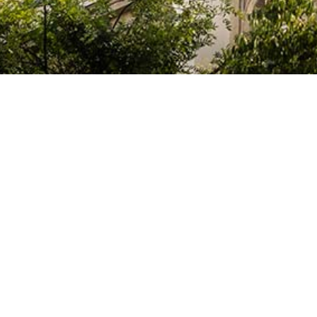
Le Colegio de España, organisme dépendant du Ministère de la Science, d
espagnol, accueille des professeurs, des chercheurs, des étudiants univers
thèse doctorale, développent leurs travaux de recherche ou exercent des 
d’études supérieures de Paris ou de la région Île-de-France.