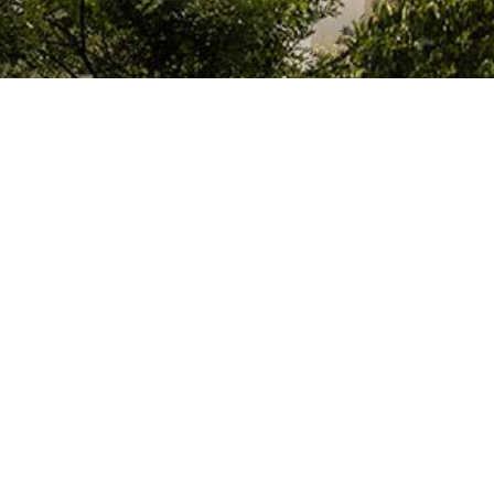
Le Colegio de España, organisme dépendant du Ministère de la Science, d
espagnol, accueille des professeurs, des chercheurs, des étudiants univers
thèse doctorale, développent leurs travaux de recherche ou exercent des 
d’études supérieures de Paris ou de la région Île-de-France.