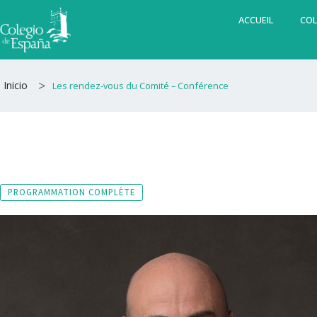
Aller
ACCUEIL
COL
au
contenu
>
Inicio
Les rendez-vous du Comité – Conférence
PROGRAMMATION COMPLÈTE