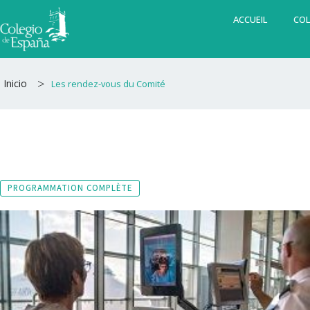
Aller
ACCUEIL
COL
au
contenu
>
Inicio
Les rendez-vous du Comité
PROGRAMMATION COMPLÈTE