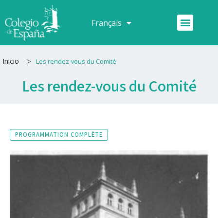
Aller
au
Menu
Français
Español
contenu
>
Inicio
Les rendez-vous du Comité
Les rendez-vous du Comité
PROGRAMMATION COMPLÈTE