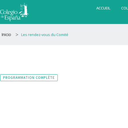
Aller
ACCUEIL
COL
au
contenu
>
Inicio
Les rendez-vous du Comité
PROGRAMMATION COMPLÈTE