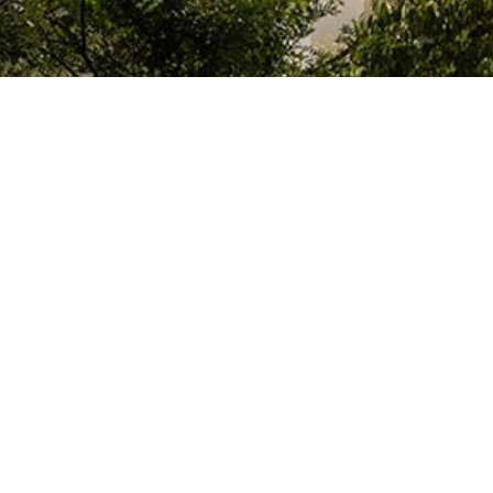
Le Colegio de España, organisme dépendant du Ministère de la Science, d
espagnol, accueille des professeurs, des chercheurs, des étudiants univers
thèse doctorale, développent leurs travaux de recherche ou exercent des 
d’études supérieures de Paris ou de la région Île-de-France.