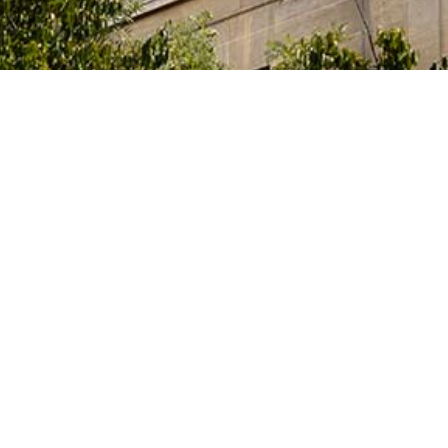
e l’Innovation et des Universités du Gouvernement
itaires et des artistes qui étudient, préparent leur
activités artistiques dans un des nombreux centres