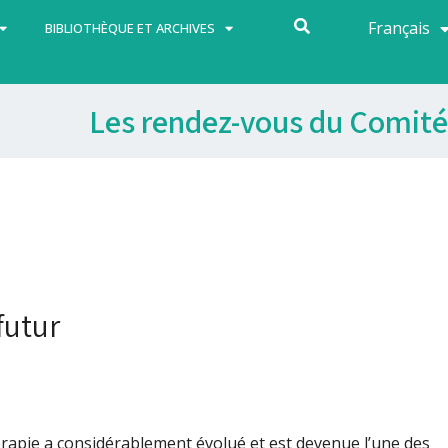
Français
Español
BIBLIOTHÈQUE ET ARCHIVES
Les rendez-vous du Comité
futur
thérapie a considérablement évolué et est devenue l’une des