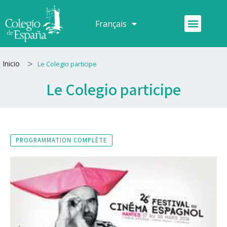
Aller
au
Menu
Français
Español
contenu
>
Inicio
Le Colegio participe
Le Colegio participe
PROGRAMMATION COMPLÈTE