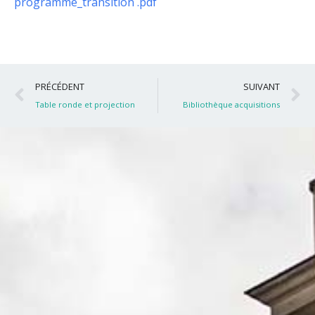
programme_transition .pdf
Précédent
S
PRÉCÉDENT
SUIVANT
Table ronde et projection
Bibliothèque acquisitions