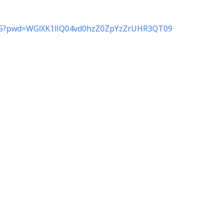
74845?pwd=WGlXK1lIQ04vd0hzZ0ZpYzZrUHR3QT09