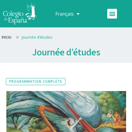
Aller
au
Menu
Français
Español
contenu
>
Inicio
Journée d’études
Journée d’études
PROGRAMMATION COMPLÈTE