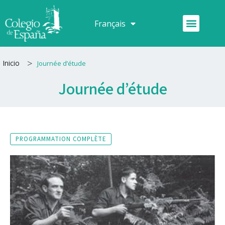
Aller
au
Menu
Français
Español
contenu
>
Inicio
Journée d’étude
Journée d’étude
PROGRAMMATION COMPLÈTE