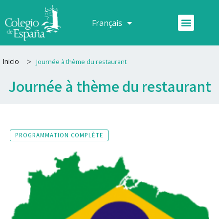
Aller
au
Menu
Français
Español
contenu
>
Inicio
Journée à thème du restaurant
Journée à thème du restaurant
PROGRAMMATION COMPLÈTE