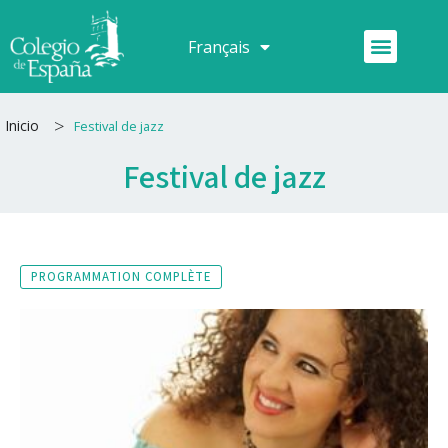
Aller
au
Menu
Français
Español
contenu
>
Inicio
Festival de jazz
Festival de jazz
PROGRAMMATION COMPLÈTE