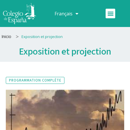
Aller
au
Menu
Français
Español
contenu
>
Inicio
Exposition et projection
Exposition et projection
PROGRAMMATION COMPLÈTE