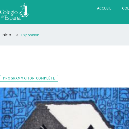
Aller
ACCUEIL
COL
au
contenu
>
Inicio
Exposition
PROGRAMMATION COMPLÈTE