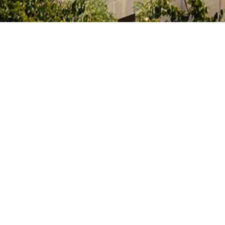
e l’Innovation et des Universités du Gouvernement
itaires et des artistes qui étudient, préparent leur
activités artistiques dans un des nombreux centres
 Archives