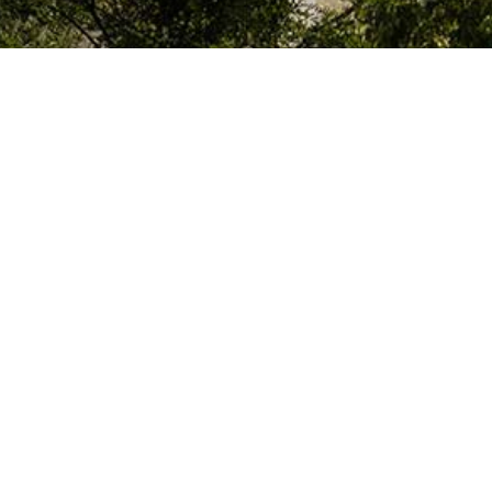
Le Colegio de España, organisme dépendant du Ministère de la Science, d
espagnol, accueille des professeurs, des chercheurs, des étudiants univers
thèse doctorale, développent leurs travaux de recherche ou exercent des 
d’études supérieures de Paris ou de la région Île-de-France.
Colegio de España
Hébergement et Services
Culture
Bibliothèque et