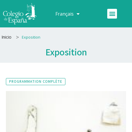
Aller
au
Menu
Français
Español
contenu
>
Inicio
Exposition
Exposition
PROGRAMMATION COMPLÈTE