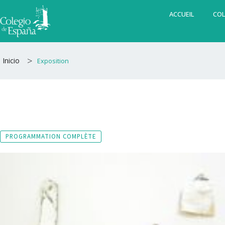
Aller
ACCUEIL
COL
au
contenu
>
Inicio
Exposition
PROGRAMMATION COMPLÈTE