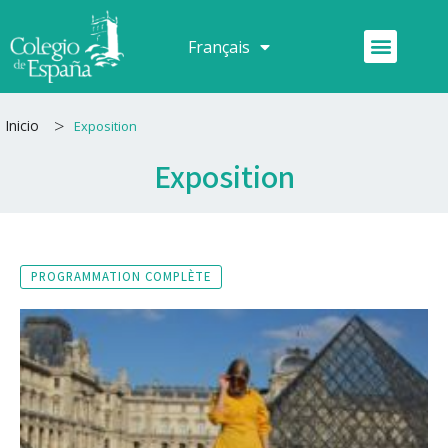
Aller
au
Menu
Français
Español
contenu
>
Inicio
Exposition
Exposition
PROGRAMMATION COMPLÈTE