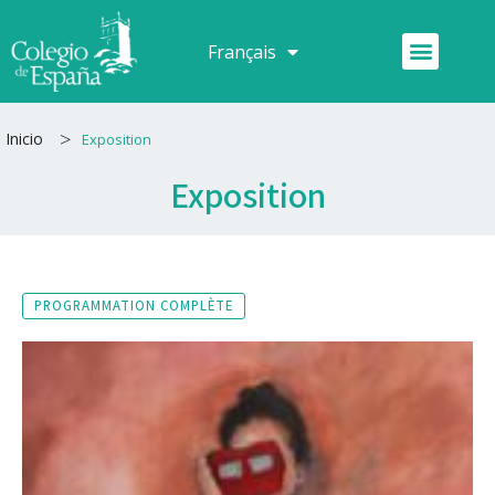
Aller
au
Menu
Français
Español
contenu
>
Inicio
Exposition
Exposition
PROGRAMMATION COMPLÈTE