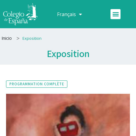
Aller
au
Menu
Français
Español
contenu
>
Inicio
Exposition
Exposition
PROGRAMMATION COMPLÈTE