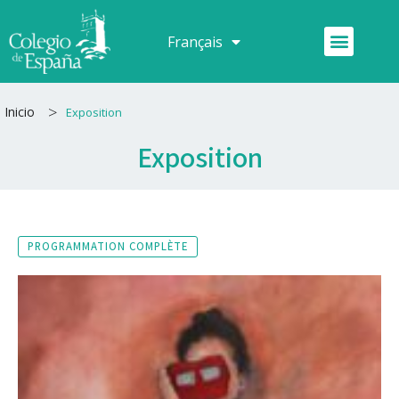
Aller
au
Menu
Français
Español
contenu
>
Inicio
Exposition
Exposition
PROGRAMMATION COMPLÈTE