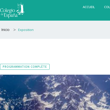
Aller
ACCUEIL
COL
au
contenu
>
Inicio
Exposition
PROGRAMMATION COMPLÈTE