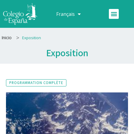
Aller
au
Menu
Français
Español
contenu
>
Inicio
Exposition
Exposition
PROGRAMMATION COMPLÈTE