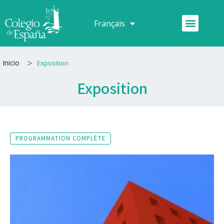
Aller
au
Menu
Français
Español
contenu
>
Inicio
Exposition
Exposition
PROGRAMMATION COMPLÈTE