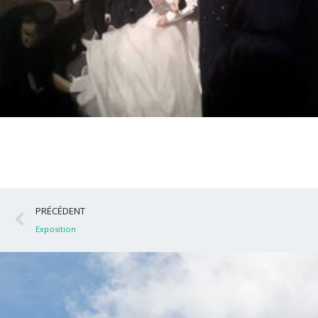
Précédent
PRÉCÉDENT
Exposition