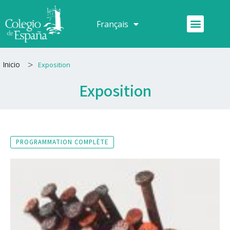
Aller
au
Menu
Français
Español
contenu
>
Inicio
Exposition
Exposition
PROGRAMMATION COMPLÈTE