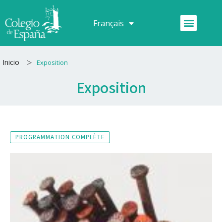
Aller
au
Menu
Français
Español
contenu
>
Inicio
Exposition
Exposition
PROGRAMMATION COMPLÈTE