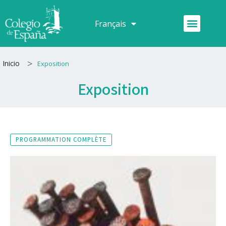
Aller
au
Menu
Français
Español
contenu
>
Inicio
Exposition
Exposition
PROGRAMMATION COMPLÈTE