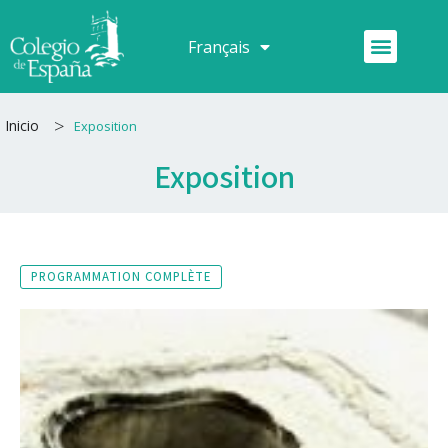
Aller
au
Menu
Français
Español
contenu
>
Inicio
Exposition
Exposition
PROGRAMMATION COMPLÈTE