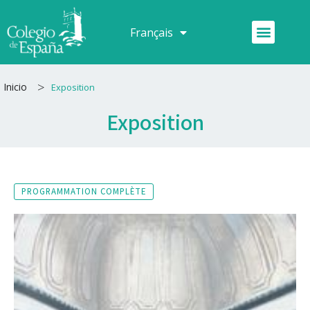
Aller
au
Menu
Français
Español
contenu
>
Inicio
Exposition
Exposition
PROGRAMMATION COMPLÈTE