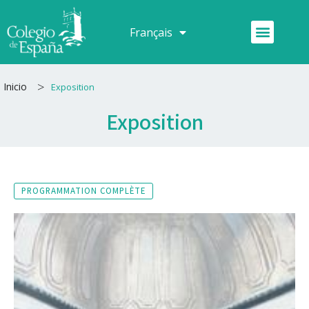
Aller
au
Menu
Français
Español
contenu
>
Inicio
Exposition
Exposition
PROGRAMMATION COMPLÈTE