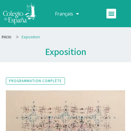
Aller
au
Menu
Français
Español
contenu
>
Inicio
Exposition
Exposition
PROGRAMMATION COMPLÈTE