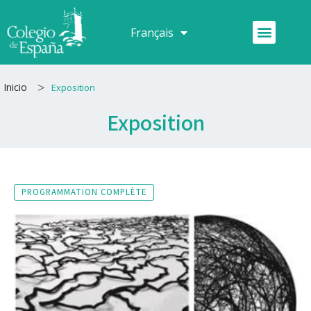
Aller
au
Menu
Français
Español
contenu
>
Inicio
Exposition
Exposition
PROGRAMMATION COMPLÈTE