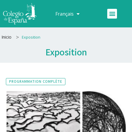
Aller
au
Menu
Français
Español
contenu
>
Inicio
Exposition
Exposition
PROGRAMMATION COMPLÈTE