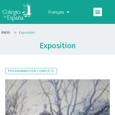
Aller
au
Menu
Français
Español
contenu
>
Inicio
Exposition
Exposition
PROGRAMMATION COMPLÈTE