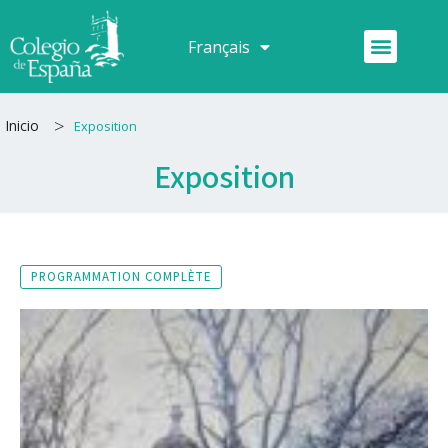
Aller
au
Menu
Français
Español
contenu
>
Inicio
Exposition
Exposition
PROGRAMMATION COMPLÈTE