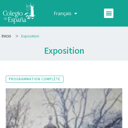
Aller
au
Menu
Français
Español
contenu
>
Inicio
Exposition
Exposition
PROGRAMMATION COMPLÈTE