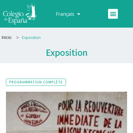
Aller
au
Menu
Français
Español
contenu
>
Inicio
Exposition
Exposition
PROGRAMMATION COMPLÈTE