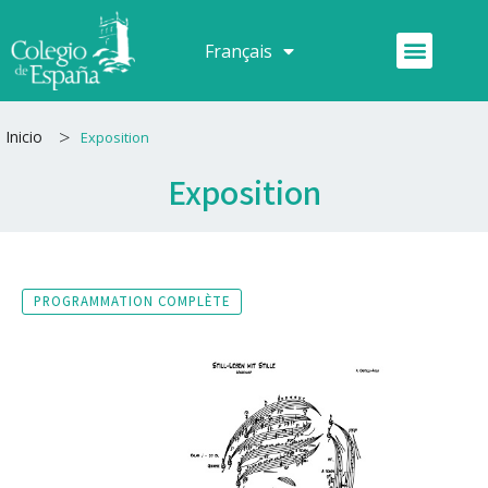
Aller
au
Menu
Français
Español
contenu
>
Inicio
Exposition
Exposition
PROGRAMMATION COMPLÈTE