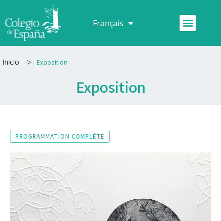
Aller
au
Menu
Français
Español
contenu
>
Inicio
Exposition
Exposition
PROGRAMMATION COMPLÈTE