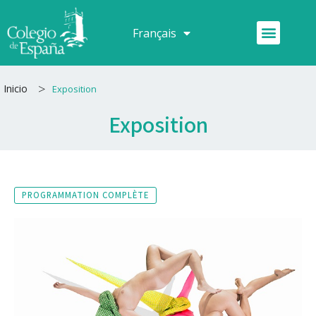
Aller
au
Menu
Français
Español
contenu
>
Inicio
Exposition
Exposition
PROGRAMMATION COMPLÈTE