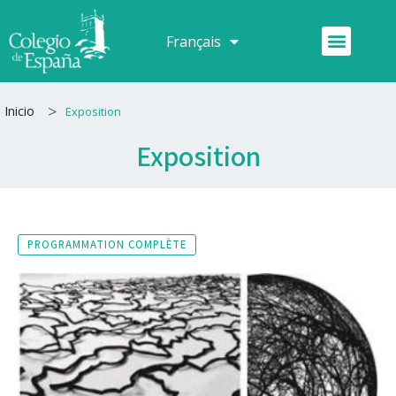
Aller
au
Menu
Français
Español
contenu
>
Inicio
Exposition
Exposition
PROGRAMMATION COMPLÈTE