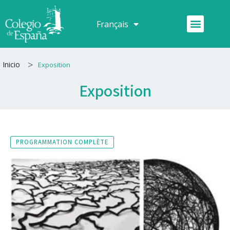
Aller
au
Menu
Français
Español
contenu
>
Inicio
Exposition
Exposition
PROGRAMMATION COMPLÈTE