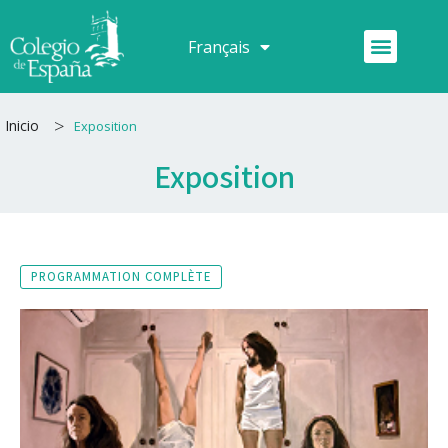
Aller
au
Menu
Français
Español
contenu
>
Inicio
Exposition
Exposition
PROGRAMMATION COMPLÈTE