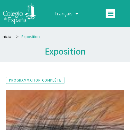
Aller
au
Menu
Français
Español
contenu
>
Inicio
Exposition
Exposition
PROGRAMMATION COMPLÈTE