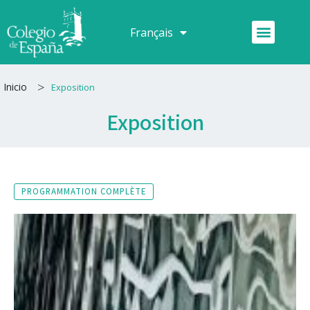
Aller
au
Menu
Français
Español
contenu
>
Inicio
Exposition
Exposition
PROGRAMMATION COMPLÈTE