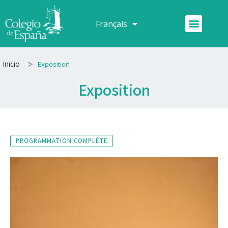
Aller
au
Menu
Français
Español
contenu
>
Inicio
Exposition
Exposition
PROGRAMMATION COMPLÈTE