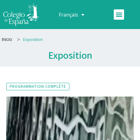
Aller
au
Menu
Français
Español
contenu
>
Inicio
Exposition
Exposition
PROGRAMMATION COMPLÈTE