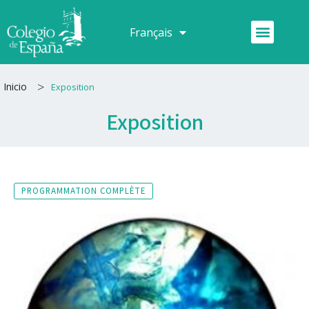
Aller
au
Menu
Français
Español
contenu
>
Inicio
Exposition
Exposition
PROGRAMMATION COMPLÈTE