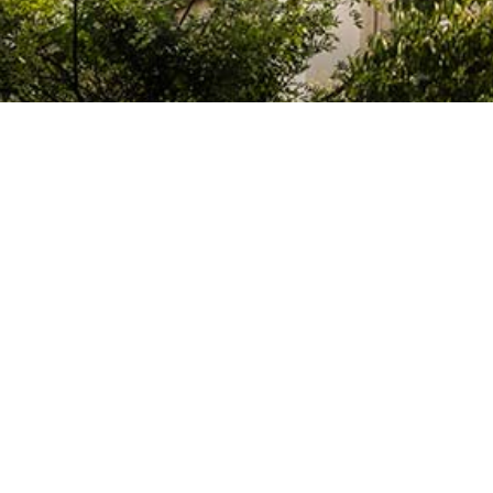
Le Colegio de España, organisme dépendant du Ministère de la Science, d
espagnol, accueille des professeurs, des chercheurs, des étudiants univers
thèse doctorale, développent leurs travaux de recherche ou exercent des 
d’études supérieures de Paris ou de la région Île-de-France.